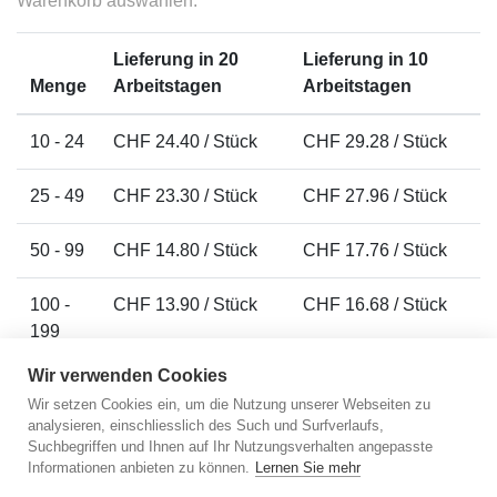
Warenkorb auswählen.
Lieferung in 20
Lieferung in 10
Menge
Arbeitstagen
Arbeitstagen
10 - 24
CHF 24.40 / Stück
CHF 29.28 / Stück
25 - 49
CHF 23.30 / Stück
CHF 27.96 / Stück
50 - 99
CHF 14.80 / Stück
CHF 17.76 / Stück
100 -
CHF 13.90 / Stück
CHF 16.68 / Stück
199
Wir verwenden Cookies
200 -
CHF 13.20 / Stück
CHF 15.84 / Stück
Wir setzen Cookies ein, um die Nutzung unserer Webseiten zu
299
analysieren, einschliesslich des Such und Surfverlaufs,
Suchbegriffen und Ihnen auf Ihr Nutzungsverhalten angepasste
300 -
CHF 13.10 / Stück
CHF 15.72 / Stück
Informationen anbieten zu können.
Lernen Sie mehr
499