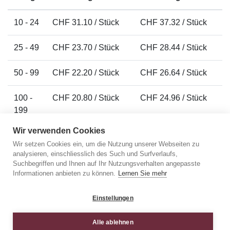
10 - 24
CHF 31.10 / Stück
CHF 37.32 / Stück
25 - 49
CHF 23.70 / Stück
CHF 28.44 / Stück
50 - 99
CHF 22.20 / Stück
CHF 26.64 / Stück
100 -
CHF 20.80 / Stück
CHF 24.96 / Stück
199
Wir verwenden Cookies
200 -
CHF 19.90 / Stück
CHF 23.88 / Stück
Wir setzen Cookies ein, um die Nutzung unserer Webseiten zu
299
analysieren, einschliesslich des Such und Surfverlaufs,
Suchbegriffen und Ihnen auf Ihr Nutzungsverhalten angepasste
300 -
CHF 19.30 / Stück
CHF 23.16 / Stück
Informationen anbieten zu können.
Lernen Sie mehr
499
Einstellungen
500 -
CHF 18.30 / Stück
CHF 21.96 / Stück
999
Alle ablehnen