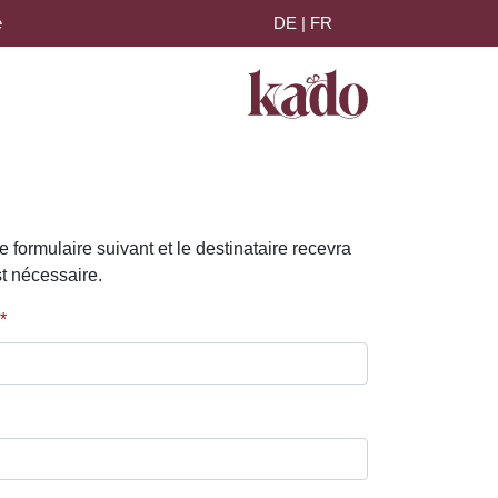
e
DE
|
FR
 formulaire suivant et le destinataire recevra
st nécessaire.
*