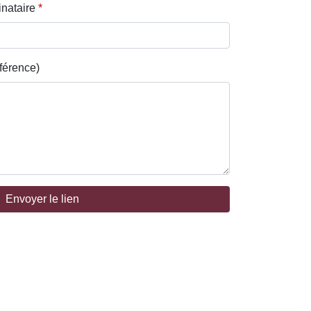
inataire
*
férence)
Envoyer le lien