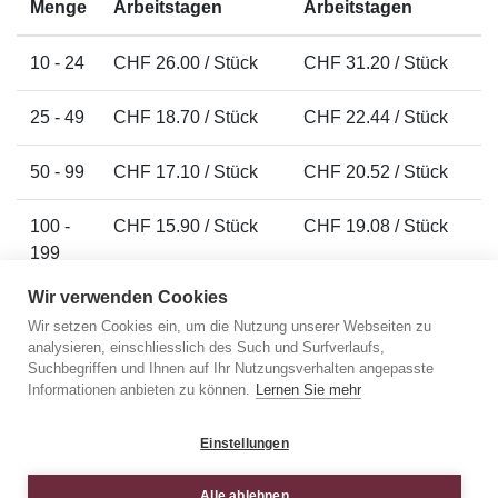
Menge
Arbeitstagen
Arbeitstagen
10 - 24
CHF 26.00 / Stück
CHF 31.20 / Stück
25 - 49
CHF 18.70 / Stück
CHF 22.44 / Stück
50 - 99
CHF 17.10 / Stück
CHF 20.52 / Stück
100 -
CHF 15.90 / Stück
CHF 19.08 / Stück
199
Wir verwenden Cookies
200 -
CHF 15.00 / Stück
CHF 18.00 / Stück
Wir setzen Cookies ein, um die Nutzung unserer Webseiten zu
299
analysieren, einschliesslich des Such und Surfverlaufs,
Suchbegriffen und Ihnen auf Ihr Nutzungsverhalten angepasste
300 -
CHF 14.70 / Stück
CHF 17.64 / Stück
Informationen anbieten zu können.
Lernen Sie mehr
499
Einstellungen
500 -
CHF 13.90 / Stück
CHF 16.68 / Stück
999
Alle ablehnen