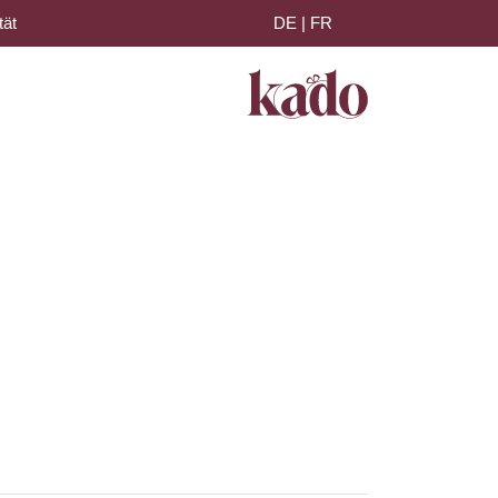
tät
DE
|
FR