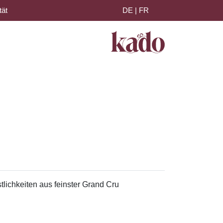
tät
DE
|
FR
lichkeiten aus feinster Grand Cru