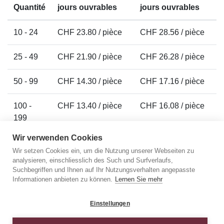
Quantité
jours ouvrables
jours ouvrables
10 - 24
CHF 23.80 / pièce
CHF 28.56 / pièce
25 - 49
CHF 21.90 / pièce
CHF 26.28 / pièce
50 - 99
CHF 14.30 / pièce
CHF 17.16 / pièce
100 -
CHF 13.40 / pièce
CHF 16.08 / pièce
199
Wir verwenden Cookies
200 -
CHF 12.70 / pièce
CHF 15.24 / pièce
Wir setzen Cookies ein, um die Nutzung unserer Webseiten zu
299
analysieren, einschliesslich des Such und Surfverlaufs,
Suchbegriffen und Ihnen auf Ihr Nutzungsverhalten angepasste
300 -
CHF 12.60 / pièce
CHF 15.12 / pièce
Informationen anbieten zu können.
Lernen Sie mehr
499
Einstellungen
500 -
CHF 11.80 / pièce
CHF 14.16 / pièce